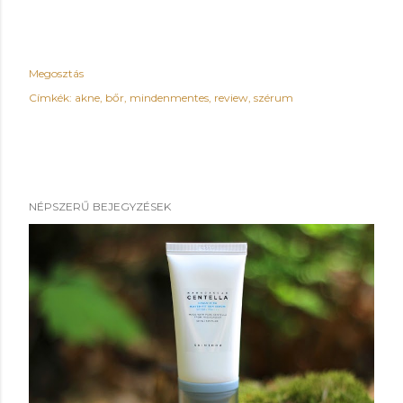
Megosztás
Címkék:
akne
bőr
mindenmentes
review
szérum
NÉPSZERŰ BEJEGYZÉSEK