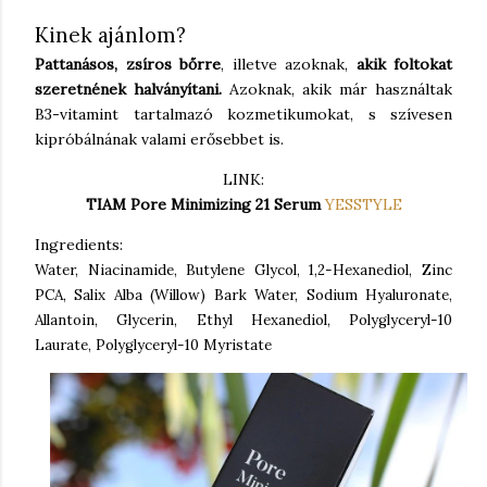
Kinek ajánlom?
Pattanásos, zsíros bőrre
, illetve azoknak,
akik foltokat
szeretnének halványítani.
Azoknak, akik már használtak
B3-vitamint tartalmazó kozmetikumokat, s szívesen
kipróbálnának valami erősebbet is.
LINK:
TIAM Pore Minimizing 21 Serum
YESSTYLE
Ingredients:
Water, Niacinamide, Butylene Glycol, 1,2-Hexanediol, Zinc
PCA, Salix Alba (Willow) Bark Water, Sodium Hyaluronate,
Allantoin, Glycerin, Ethyl Hexanediol, Polyglyceryl-10
Laurate, Polyglyceryl-10 Myristate