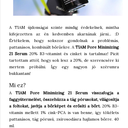
A TIAM újdonságai szinte mindig érdekelnek, mintha
kifejezetten az én kedvemben akarnának járni... :D
Értékelem, hogy sokszor gondolnak a problémás,
pattanásos, kombinált bőrűekre. A
TIAM Pore Minimizing
21 Serum
20% B3-vitamint és cinket is tartalmaz! Picit
tartottam attól, hogy sok lesz a 20%, de szerencsére ki
mertem próbálni. Így egy nagyon jó szérumra
bukkantam!
Mi ez?
A
TIAM Pore Minimizing 21 Serum
visszafogja a
faggyútermelést, összehúzza a tág pórusokat, világosítja
a foltokat, javítja a bőrképet és erősíti a bőrt.
20% B3-
vitamin mellett 1% cink-PCA is van benne, így tökélets
pattanásos, tág pórusú, zsírosodásra hajlamos bőrre. 40
ml.