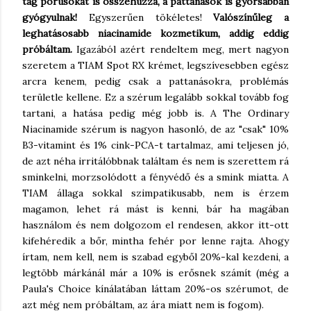
tág pórusokat is összehúzza, a pattanások is gyorsabban
gyógyulnak!
Egyszerűen tökéletes!
Valószínűleg a
leghatásosabb niacinamide kozmetikum, addig eddig
próbáltam.
Igazából azért rendeltem meg, mert nagyon
szeretem a TIAM Spot RX krémet, legszívesebben egész
arcra kenem, pedig csak a pattanásokra, problémás
területle kellene. Ez a szérum legalább sokkal tovább fog
tartani, a hatása pedig még jobb is. A The Ordinary
Niacinamide szérum is nagyon hasonló, de az "csak" 10%
B3-vitamint és 1% cink-PCA-t tartalmaz, ami teljesen jó,
de azt néha irritálóbbnak találtam és nem is szerettem rá
sminkelni, morzsolódott a fényvédő és a smink miatta. A
TIAM állaga sokkal szimpatikusabb, nem is érzem
magamon, lehet rá mást is kenni, bár ha magában
használom és nem dolgozom el rendesen, akkor itt-ott
kifehéredik a bőr, mintha fehér por lenne rajta. Ahogy
írtam, nem kell, nem is szabad egyből 20%-kal kezdeni, a
legtöbb márkánál már a 10% is erősnek számít (még a
Paula's Choice kínálatában láttam 20%-os szérumot, de
azt még nem próbáltam, az ára miatt nem is fogom).