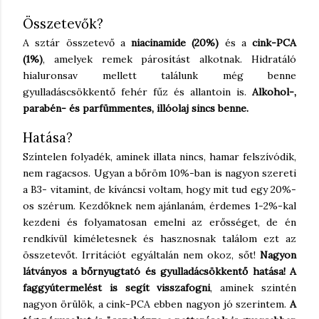
Összetevők?
A sztár összetevő a
niacinamide (20%)
és a
cink-PCA
(1%)
, amelyek remek párosítást alkotnak. Hidratáló
hialuronsav mellett találunk még benne
gyulladáscsökkentő fehér fűz és allantoin is.
Alkohol-,
parabén- és parfümmentes, illóolaj sincs benne.
Hatása?
Színtelen folyadék, aminek illata nincs, hamar felszívódik,
nem ragacsos. Ugyan a bőröm 10%-ban is nagyon szereti
a B3- vitamint, de kíváncsi voltam, hogy mit tud egy 20%-
os szérum. Kezdőknek nem ajánlanám, érdemes 1-2%-kal
kezdeni és folyamatosan emelni az erősséget, de én
rendkívül kíméletesnek és hasznosnak találom ezt az
összetevőt. Irritációt egyáltalán nem okoz, sőt!
Nagyon
látványos a bőrnyugtató és gyulladácsökkentő hatása! A
faggyútermelést is segít visszafogni
, aminek szintén
nagyon örülök, a cink-PCA ebben nagyon jó szerintem.
A