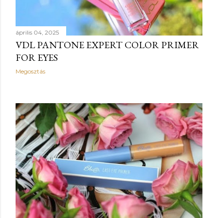
é
s
április 04, 2025
e
VDL PANTONE EXPERT COLOR PRIMER
FOR EYES
k
Megosztás