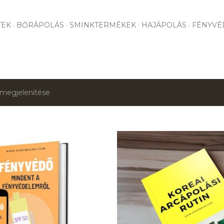
Ugrás a fő tartalomra
TEK
BŐRÁPOLÁS
SMINKTERMÉKEK
HAJÁPOLÁS
FÉNYVÉ
megjelenítése