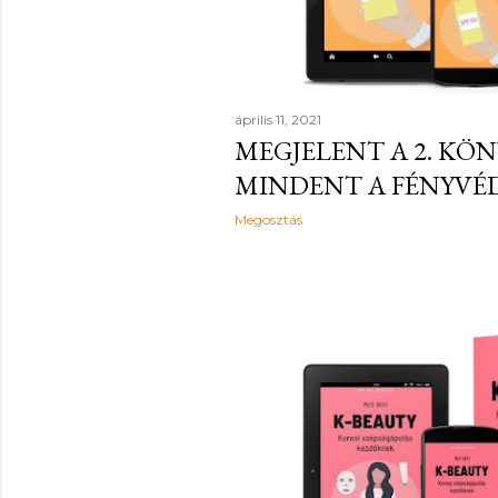
é
s
e
április 11, 2021
MEGJELENT A 2. KÖ
k
MINDENT A FÉNYV
Megosztás