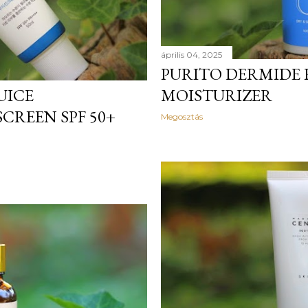
április 04, 2025
PURITO DERMIDE 
UICE
MOISTURIZER
CREEN SPF 50+
Megosztás