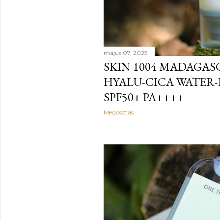
é
s
e
május 07, 2025
SKIN 1004 MADAGA
k
HYALU-CICA WATER-
SPF50+ PA++++
Megosztás