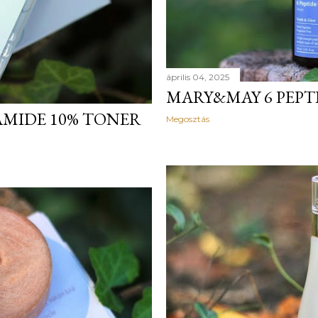
április 04, 2025
MARY&MAY 6 PEPT
AMIDE 10% TONER
Megosztás