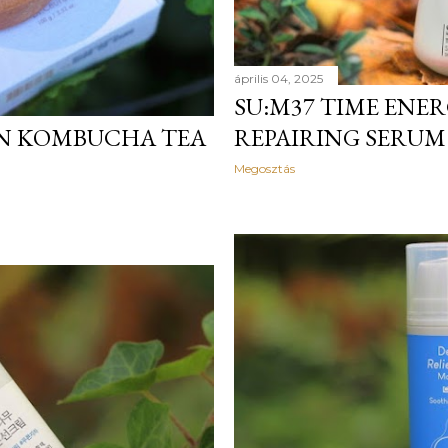
április 04, 2025
SU:M37 TIME ENER
N KOMBUCHA TEA
REPAIRING SERUM
Megosztás