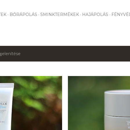
Ugrás a fő tartalomra
TEK
BŐRÁPOLÁS
SMINKTERMÉKEK
HAJÁPOLÁS
FÉNYVÉ
jelenítése