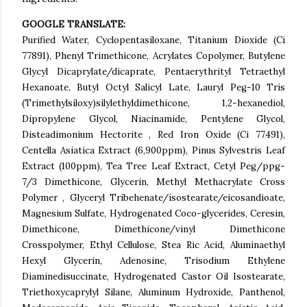
GOOGLE TRANSLATE:
Purified Water, Cyclopentasiloxane, Titanium Dioxide (Ci
77891), Phenyl Trimethicone, Acrylates Copolymer, Butylene
Glycyl Dicaprylate/dicaprate, Pentaerythrityl Tetraethyl
Hexanoate, Butyl Octyl Salicyl Late, Lauryl Peg-10 Tris
(Trimethylsiloxy)silylethyldimethicone, 1,2-hexanediol,
Dipropylene Glycol, Niacinamide, Pentylene Glycol,
Disteadimonium Hectorite , Red Iron Oxide (Ci 77491),
Centella Asiatica Extract (6,900ppm), Pinus Sylvestris Leaf
Extract (100ppm), Tea Tree Leaf Extract, Cetyl Peg/ppg-
7/3 Dimethicone, Glycerin, Methyl Methacrylate Cross
Polymer , Glyceryl Tribehenate/isostearate/eicosandioate,
Magnesium Sulfate, Hydrogenated Coco-glycerides, Ceresin,
Dimethicone, Dimethicone/vinyl Dimethicone
Crosspolymer, Ethyl Cellulose, Stea Ric Acid, Aluminaethyl
Hexyl Glycerin, Adenosine, Trisodium Ethylene
Diaminedisuccinate, Hydrogenated Castor Oil Isostearate,
Triethoxycaprylyl Silane, Aluminum Hydroxide, Panthenol,