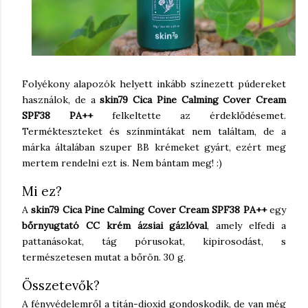
Folyékony alapozók helyett inkább színezett púdereket
használok, de a
skin79 Cica Pine Calming Cover Cream
SPF38 PA++
felkeltette az érdeklődésemet.
Termékteszteket és színmintákat nem találtam, de a
márka általában szuper BB krémeket gyárt, ezért meg
mertem rendelni ezt is. Nem bántam meg! :)
Mi ez?
A
skin79 Cica Pine Calming Cover Cream SPF38 PA++
egy
bőrnyugtató CC krém
ázsiai gázlóval
, amely elfedi a
pattanásokat, tág pórusokat, kipirosodást, s
természetesen mutat a bőrön. 30 g.
Összetevők?
A fényvédelemről a titán-dioxid gondoskodik, de van még