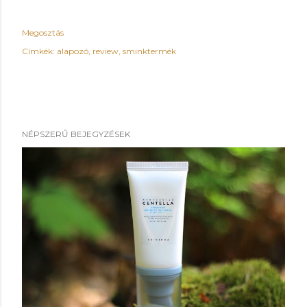
Megosztás
Címkék:
alapozó
review
sminktermék
NÉPSZERŰ BEJEGYZÉSEK