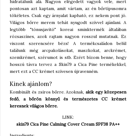
hidratálunk alá. Nagyon elégedett vagyok vele, mert
pontosan azt kaptam, amit vártam, az én bőrtípusomra
tökéletes. Csak egy árnyalat kapható, ez nekem pont jó.
Világos bőrre merem tehát nyugodt szívvel ajánlani. A
legtöbb "tónusjavító" koreai sminktermék általában
rózsaszínes, azok rajtam nagyon rosszul mutatnak. Ez
viszont szerencsére bézs! A termékcsaládon belül
találunk még arcpakolásokat, maszkokat, arckrémet,
szemkrémet, szérumot is stb. Ezért bízom benne, hogy
hosszú távra tervez a Skin79 a Cica Pine termékekkel,
mert ezt a CC krémet szívesen újravenném.
Kinek ajánlom?
Kombinált és zsíros bőrre. Azoknak,
akik egy közepesen
fedő, a bőrön könnyű és természetes CC krémet
keresnek világos bőrre.
LINK:
skin79 Cica Pine Calming Cover Cream SPF38 PA++
Ingredients: