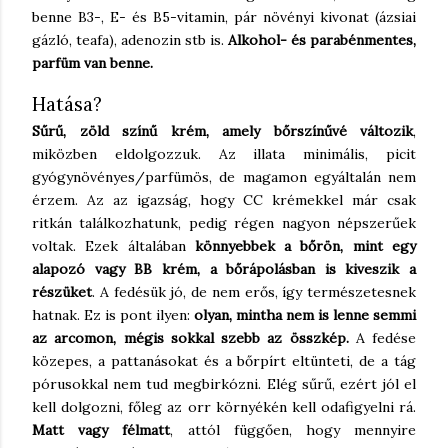
benne B3-, E- és B5-vitamin, pár növényi kivonat (ázsiai
gázló, teafa), adenozin stb is.
Alkohol- és parabénmentes,
parfüm van benne.
Hatása?
Sűrű, zöld színű krém, amely bőrszínűvé változik
,
miközben eldolgozzuk. Az illata minimális, picit
gyógynövényes/parfümös, de magamon egyáltalán nem
érzem. Az az igazság, hogy CC krémekkel már csak
ritkán találkozhatunk, pedig régen nagyon népszerűek
voltak. Ezek általában
könnyebbek a bőrön, mint egy
alapozó vagy BB krém, a bőrápolásban is kiveszik a
részüket
. A fedésük jó, de nem erős, így természetesnek
hatnak. Ez is pont ilyen:
olyan, mintha nem is lenne semmi
az arcomon, mégis sokkal szebb az összkép.
A fedése
közepes, a pattanásokat és a bőrpírt eltünteti, de a tág
pórusokkal nem tud megbirkózni. Elég sűrű, ezért jól el
kell dolgozni, főleg az orr környékén kell odafigyelni rá.
Matt vagy félmatt
, attól függően, hogy mennyire