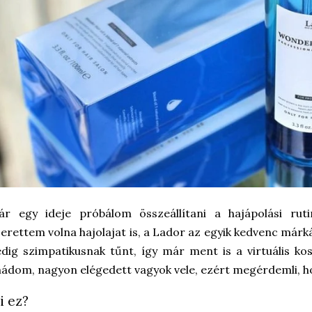
ár egy ideje próbálom összeállítani a hajápolási rut
erettem volna hajolajat is, a Lador az egyik kedvenc már
dig szimpatikusnak tűnt, így már ment is a virtuális ko
ádom, nagyon elégedett vagyok vele, ezért megérdemli, hog
i ez?