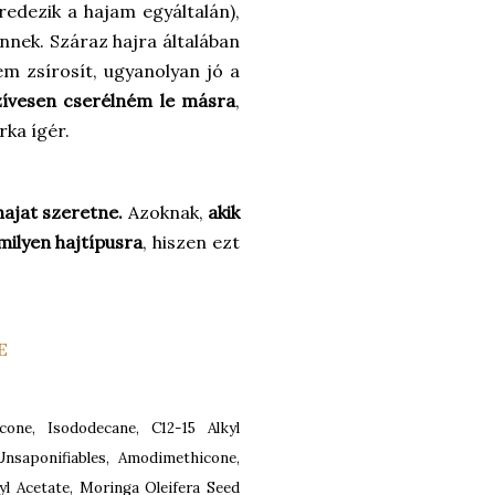
edezik a hajam egyáltalán),
űnnek. Száraz hajra általában
em zsírosít, ugyanolyan jó a
zívesen cserélném le másra
,
ka ígér.
hajat szeretne.
Azoknak,
akik
milyen hajtípusra
, hiszen ezt
E
icone, Isododecane, C12-15 Alkyl
Unsaponifiables, Amodimethicone,
yl Acetate, Moringa Oleifera Seed