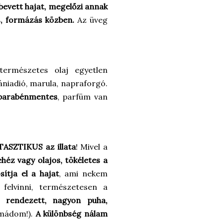
ybevett hajat, megelőzi annak
ás, formázás közben.
Az üveg
természetes olaj egyetlen
niadió, marula, napraforgó.
 parabénmentes
, parfüm van
ASZTIKUS az illata
! Mivel a
héz vagy olajos, tökéletes a
ítja el a hajat
, ami nekem
felvinni, természetesen a
, rendezett, nagyon puha,
(imádom!).
A különbség nálam