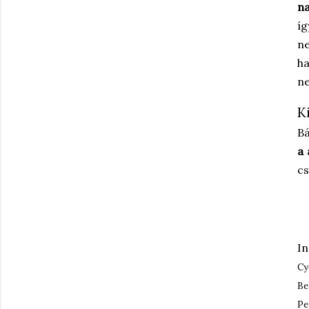
na
íg
ne
ha
ne
K
Bá
a 
cs
In
Cy
Be
Pe