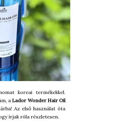
inomat koreai termékekkel.
kám, a
Lador Wonder Hair Oil
sárba! Az első használat óta
y írjak róla részletesen.