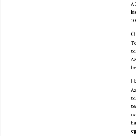
A
ki
10
Ö
T
te
Az
be
H
Az
te
te
n
h
e