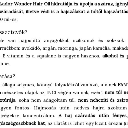
Lador Wonder Hair Oil
hidratálja és ápolja a száraz, igén
száradását, illetve védi is a hajszálakat a hőtől hajszárít
0 ml-es.
sszetevők?
ele van hajpuhító anyagokkal: szilikonok és sok-sok 
rmékben: avokádó, argán, moringa, japán kamélia, makadá
 E vitamin és a squalane is nagyon hasznos,
alkohol és
nne.
atása?
 állaga selymes, könnyű folyadékról van szó, aminek
FANT
rmészetes olajok az INCI végén vannak, ezért
nem túl ne
xtúrája
, soha nem adagoltam túl,
nem nehezíti és zsíros
agyon fontos. Hajmosás után, nedves hajra szoktam 
ajvégekre koncentrálom.
A haj száradás után fényes
gészségesebbnek hat
, az illatát is lehet egy kicsit érezni 