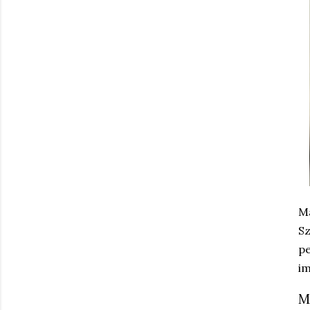
M
Sz
pe
im
M