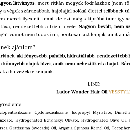
gyon látványos
, mert ritkán megyek fodrászhoz (nem tör
y a végek szárazabbak, hajolajjal sokkal élettel telibbnek t
m merek ilyesmit kenni, de ezt mégis kipróbáltam: így s
tása, rendezettebb a frizura vele.
Nagyon bevált, nem s
gatívumot nem tudok írni, pontosan azt kapjuk, amit a már
inek ajánlom?
rkinek,
aki fényesebb, puhább, hidratáltabb, rendezettebb 
a könnyebb olajok hívei, amik nem nehezítik el a hajat. Bár
ak a hajvégekre kenjünk.
LINK:
Lador Wonder Hair Oil
YESSTYL
gredients:
clopentasiloxane, Cyclohexasiloxane, Isopropyl Myristate, Dimeth
nzoate, Hydrogenated Ethylhexyl Olivate, Hydrogenated Olive Oil 
rsea Gratissima (Avocado) Oil, Argania Spinosa Kernel Oil, Tocopher