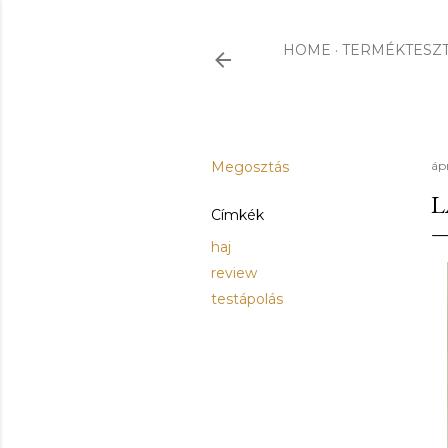
HOME
TERMÉKTESZ
Megosztás
ápr
L
Címkék
haj
review
testápolás