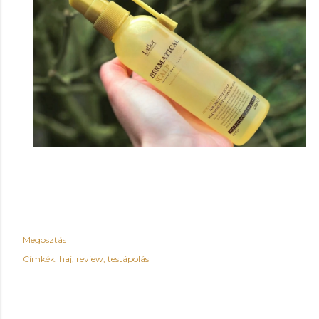
Megosztás
Címkék:
haj
review
testápolás