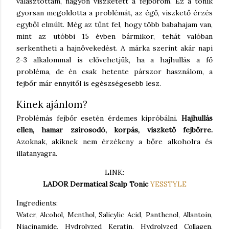
választottam, nagyon viszketett a fejbőrőm. Ez a tonik
gyorsan megoldotta a problémát, az égő, viszkető érzés
egyből elmúlt. Még az tűnt fel, hogy több babahajam van,
mint az utóbbi 15 évben bármikor, tehát valóban
serkentheti a hajnövekedést. A márka szerint akár napi
2-3 alkalommal is elővehetjük, ha a hajhullás a fő
probléma, de én csak hetente párszor használom, a
fejbőr már ennyitől is egészségesebb lesz.
Kinek ajánlom?
Problémás fejbőr esetén érdemes kipróbálni.
Hajhullás
ellen, hamar zsírosodó, korpás, viszkető fejbőrre.
Azoknak, akiknek nem érzékeny a bőre alkoholra és
illatanyagra.
LINK:
LADOR Dermatical Scalp Tonic
YESSTYLE
Ingredients:
Water, Alcohol, Menthol, Salicylic Acid, Panthenol, Allantoin,
Niacinamide, Hydrolyzed Keratin, Hydrolyzed Collagen,