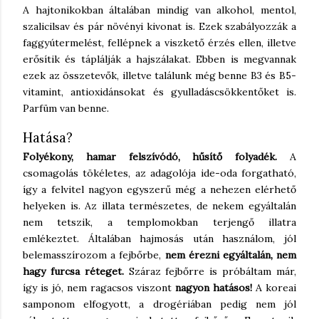
A hajtonikokban általában mindig van alkohol, mentol,
szalicilsav és pár növényi kivonat is. Ezek szabályozzák a
faggyútermelést, fellépnek a viszkető érzés ellen, illetve
erősítik és táplálják a hajszálakat. Ebben is megvannak
ezek az összetevők, illetve találunk még benne B3 és B5-
vitamint, antioxidánsokat és gyulladáscsökkentőket is.
Parfüm van benne.
Hatása?
Folyékony, hamar felszívódó, hűsítő folyadék.
A
csomagolás tökéletes, az adagolója ide-oda forgatható,
így a felvitel nagyon egyszerű még a nehezen elérhető
helyeken is. Az illata természetes, de nekem egyáltalán
nem tetszik, a templomokban terjengő illatra
emlékeztet. Általában hajmosás után használom, jól
belemasszírozom a fejbőrbe,
nem érezni egyáltalán, nem
hagy furcsa réteget.
Száraz fejbőrre is próbáltam már,
így is jó, nem ragacsos viszont
nagyon hatásos!
A koreai
samponom elfogyott, a drogériában pedig nem jól