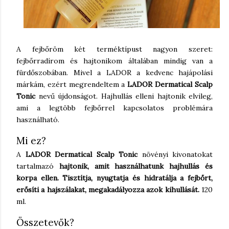
A fejbőröm két terméktípust nagyon szeret:
fejbőrradírom és hajtonikom általában mindig van a
fürdőszobában. Mivel a LADOR a kedvenc hajápolási
márkám, ezért megrendeltem a
LADOR Dermatical Scalp
Tonic
nevű újdonságot. Hajhullás elleni hajtonik elvileg,
ami a legtöbb fejbőrrel kapcsolatos problémára
használható.
Mi ez?
A
LADOR Dermatical Scalp Tonic
növényi kivonatokat
tartalmazó
hajtonik, amit használhatunk hajhullás és
korpa ellen. Tisztítja, nyugtatja és hidratálja a fejbőrt,
erősíti a hajszálakat, megakadályozza azok kihullását.
120
ml.
Összetevők?