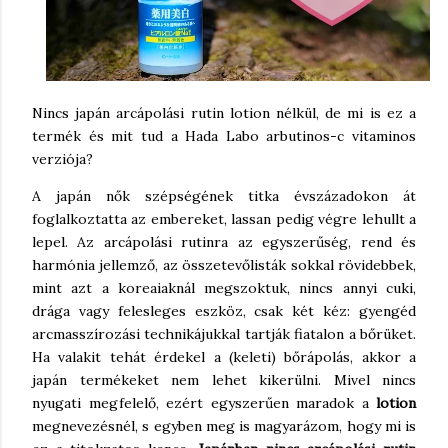
Nincs japán arcápolási rutin lotion nélkül, de mi is ez a
termék és mit tud a Hada Labo arbutinos-c vitaminos
verziója?
A japán nők szépségének titka évszázadokon át
foglalkoztatta az embereket, lassan pedig végre lehullt a
lepel. Az arcápolási rutinra az egyszerűség, rend és
harmónia jellemző, az összetevőlisták sokkal rövidebbek,
mint azt a koreaiaknál megszoktuk, nincs annyi cuki,
drága vagy felesleges eszköz, csak két kéz: gyengéd
arcmasszírozási technikájukkal tartják fiatalon a bőrüket.
Ha valakit tehát érdekel a (keleti) bőrápolás, akkor a
japán termékeket nem lehet kikerülni. Mivel nincs
nyugati megfelelő, ezért egyszerűen maradok a
lotion
megnevezésnél, s egyben meg is magyarázom, hogy mi is