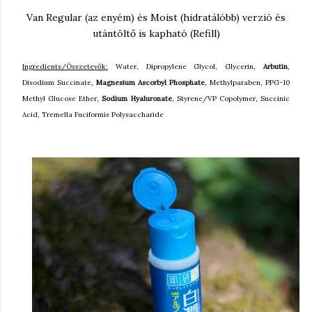
Van Regular (az enyém) és Moist (hidratálóbb) verzió és
utántöltő is kapható (Refill)
Ingredients/Összetevők:
Water, Dipropylene Glycol, Glycerin,
Arbutin
,
Disodium Succinate,
Magnesium Ascorbyl Phosphate
, Methylparaben, PPG-10
Methyl Glucose Ether,
Sodium Hyaluronate
, Styrene/VP Copolymer, Succinic
Acid, Tremella Fuciformis Polysaccharide