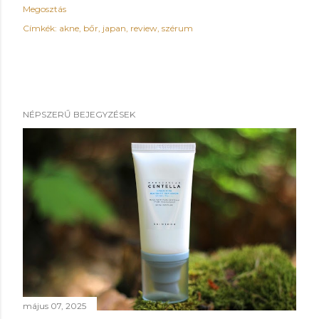
Megosztás
Címkék:
akne
bőr
japan
review
szérum
NÉPSZERŰ BEJEGYZÉSEK
május 07, 2025