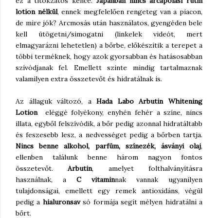
ez a titokzatos kence.
Japánban nincs arcápolási rutin
lotion nélkül
, ennek megfelelően rengeteg van a piacon,
de mire jók? Arcmosás után használatos, gyengéden bele
kell ütögetni/simogatni (linkelek videót, mert
elmagyarázni lehetetlen) a bőrbe, előkészítik a terepet a
többi terméknek, hogy azok gyorsabban és hatásosabban
szívódjanak fel. Emellett szinte mindig tartalmaznak
valamilyen extra összetevőt és hidratálnak is.
Az állaguk változó, a
Hada Labo Arbutin Whitening
Lotion
eléggé folyékony, enyhén fehér a színe, nincs
illata, egyből felszívódik, a bőr pedig azonnal hidratáltabb
és feszesebb lesz, a nedvességet pedig a bőrben tartja.
Nincs benne alkohol, parfüm, színezék, ásványi olaj
,
ellenben találunk benne három nagyon fontos
összetevőt.
Arbutin
, amelyet folthalványításra
használnak, a
C vitamin
nak vannak ugyanilyen
tulajdonságai, emellett egy remek antioxidáns, végül
pedig a
hialuronsav
só formája segít mélyen hidratálni a
bőrt.