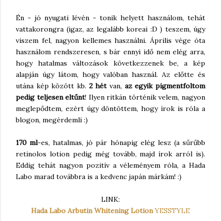
Én - jó nyugati lévén - tonik helyett használom, tehát
vattakorongra (igaz, az legalább koreai :D ) teszem, úgy
viszem fel, nagyon kellemes használni. Április vége óta
használom rendszeresen, s bár ennyi idő nem elég arra,
hogy hatalmas változások következzenek be, a kép
alapján úgy látom, hogy valóban használ. Az előtte és
utána kép között kb.
2 hét
van,
az egyik pigmentfoltom
pedig teljesen eltűnt
! Ilyen ritkán történik velem, nagyon
meglepődtem, ezért úgy döntöttem, hogy írok is róla a
blogon, megérdemli :)
170 ml
-es, hatalmas, jó pár hónapig elég lesz (a sűrűbb
retinolos lotion pedig még tovább, majd írok arról is).
Eddig tehát nagyon pozitív a véleményem róla, a Hada
Labo marad továbbra is a kedvenc japán márkám! :)
LINK:
Hada Labo Arbutin Whitening Lotion
YESSTYLE