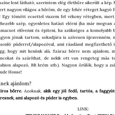
színe lent látható, szerintem elég élethűre sikerült a ké
rt nagyon világos a bőröm, de egy fehér réteget hagyó f
! Egy tömött ecsettel viszem fel vékony rétegben, mert
hezebb szép, egyenletes hatást elérni (ha már megvan a
macsot elővenni és építeni, ha szükséges a komolyabb b
agyon jónak tartom, sokadjára is szívesen újravenném,
sonló púderrel/alapozóval, ami ráadásul megfizethető i
ügg, hogy mit kenünk alá. Száraz bőrre nem ajánlom, m
ncokat és száríthat, de nekik ott van rengeteg más te
shion alapozó, BB krém stb.). Nagyon örülök, hogy a zs
ude House!
inek ajánlom?
síros bőrre.
Azoknak,
akik egy jól fedő, tartós, a faggyú
resnek, ami alapozó és púder is egyben.
LINK: