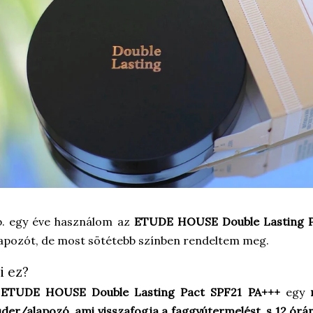
. egy éve használom az
ETUDE HOUSE Double Lasting P
apozót, de most sötétebb színben rendeltem meg.
i ez?
ETUDE HOUSE Double Lasting Pact SPF21 PA+++
egy
der/alapozó, ami visszafogja a faggyútermelést, s 12 órán