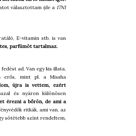
atot választottam (de a
17N1
atáló, E-vitamin stb. is van
tes, parfümöt tartalmaz.
edést ad. Van egy kis illata,
 erős, mint pl. a Missha
om, újra is vettem, ezért
sszal és nyáron különösen
et érezni a bőrön, de ami a
ényvédők ritkák, ami van, az
gy sötétebb színt rendeltem,