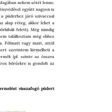
p. Magában nekem sötét lenne,
ényvédővel együtt nagyon is
 a púderhez járó szivaccsal
z alap réteg, akkor lehet a
őrhibák felett). Még mindig
 nem találkoztam még ehhez
s. Félmatt vagy matt, attól
ert szerintem kiemelheti a
rmék (pl. szinte az összes
íros bőrűekre is gondolt az
termelést visszafogó púdert