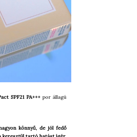
act SPF21 PA+++
por állagú
nagyon könnyű, de jól fedő
 keresztül tartó hatást ígér.