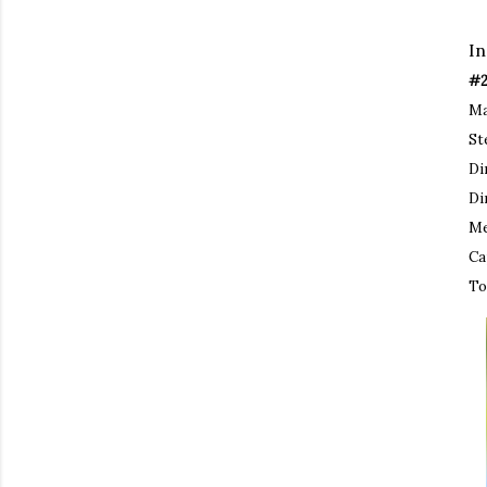
In
#2
Ma
St
Di
Di
Me
Ca
To