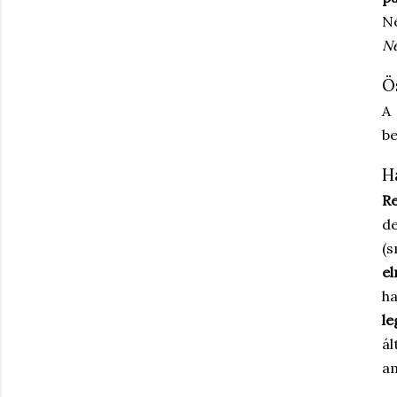
N
Ne
Ö
A 
be
H
Re
d
(s
e
h
le
ál
am