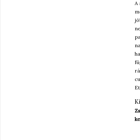
A 
me
jó
ne
pa
n
ha
f
rá
cu
Et
K
Z
ke