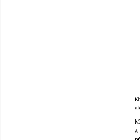
Kb
al
M
A
pú