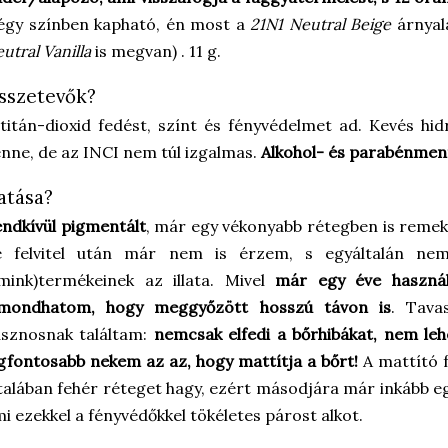
égy színben kapható, én most a
21N1 Neutral Beige
árnyal
utral Vanilla
is megvan) . 11 g.
sszetevők?
titán-dioxid fedést, színt és fényvédelmet ad. Kevés hidr
nne, de az INCI nem túl izgalmas.
Alkohol- és parabénmen
atása?
ndkívül pigmentált
, már egy vékonyabb rétegben is remek f
e felvitel után már nem is érzem, s egyáltalán nem
mink)termékeinek az illata. Mivel
már egy éve használ
lmondhatom, hogy meggyőzött hosszú távon is
. Tava
asznosnak találtam:
nemcsak elfedi a bőrhibákat, nem leh
gfontosabb nekem az az, hogy mattítja a bőrt!
A mattító f
talában fehér réteget hagy, ezért másodjára már inkább e
i ezekkel a fényvédőkkel tökéletes párost alkot.