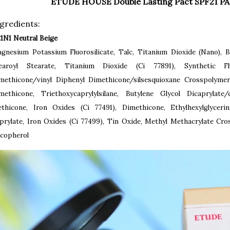
ETUDE HOUSE Double Lasting Pact SPF21 PA
gredients:
1N1 Neutral Beige
gnesium Potassium Fluorosilicate, Talc, Titanium Dioxide (Nano), Bo
earoyl Stearate, Titanium Dioxide (Ci 77891), Synthetic Fl
methicone/vinyl Diphenyl Dimethicone/silsesquioxane Crosspolymer
methicone, Triethoxycaprylylsilane, Butylene Glycol Dicaprylate
thicone, Iron Oxides (Ci 77491), Dimethicone, Ethylhexylglyceri
prylate, Iron Oxides (Ci 77499), Tin Oxide, Methyl Methacrylate Cros
copherol