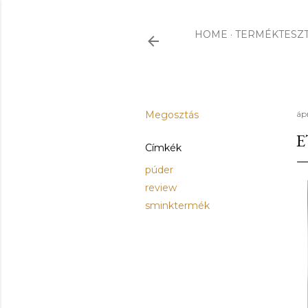
HOME
TERMÉKTESZ
Megosztás
ápr
E
Címkék
púder
review
sminktermék