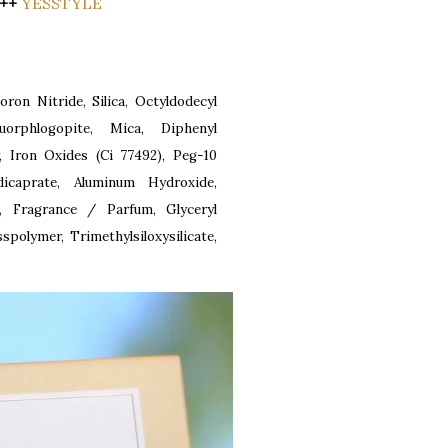
++
YESSTYLE
ron Nitride, Silica, Octyldodecyl
uorphlogopite, Mica, Diphenyl
, Iron Oxides (Ci 77492), Peg-10
/dicaprate, Aluminum Hydroxide,
n, Fragrance / Parfum, Glyceryl
spolymer, Trimethylsiloxysilicate,