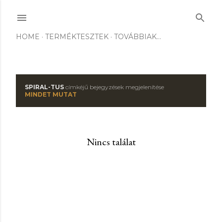
Ugrás a fő tartalomra
HOME
TERMÉKTESZTEK
TOVÁBBIAK…
SPIRAL-TUS
címkéjű bejegyzések megjelenítése
B
MINDET MUTAT
e
j
Nincs találat
e
g
y
z